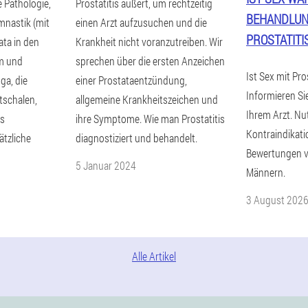
 Pathologie,
Prostatitis äußert, um rechtzeitig
BEHANDLUN
mnastik (mit
einen Arzt aufzusuchen und die
PROSTATITI
ta in den
Krankheit nicht voranzutreiben. Wir
em und
sprechen über die ersten Anzeichen
Ist Sex mit Pro
ga, die
einer Prostataentzündung,
Informieren Si
schalen,
allgemeine Krankheitszeichen und
Ihrem Arzt. Nu
as
ihre Symptome. Wie man Prostatitis
Kontraindikati
ätzliche
diagnostiziert und behandelt.
Bewertungen v
5 Januar 2024
Männern.
3 August 202
Alle Artikel