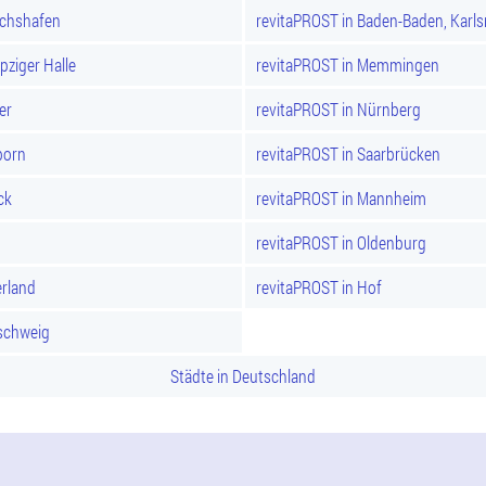
ichshafen
revitaPROST in Baden-Baden, Karl
pziger Halle
revitaPROST in Memmingen
er
revitaPROST in Nürnberg
born
revitaPROST in Saarbrücken
ck
revitaPROST in Mannheim
revitaPROST in Oldenburg
rland
revitaPROST in Hof
schweig
Städte in Deutschland