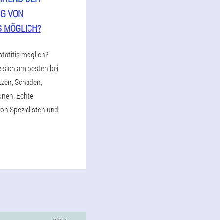
G VON
S MÖGLICH?
statitis möglich?
e sich am besten bei
tzen, Schaden,
onen. Echte
on Spezialisten und
6