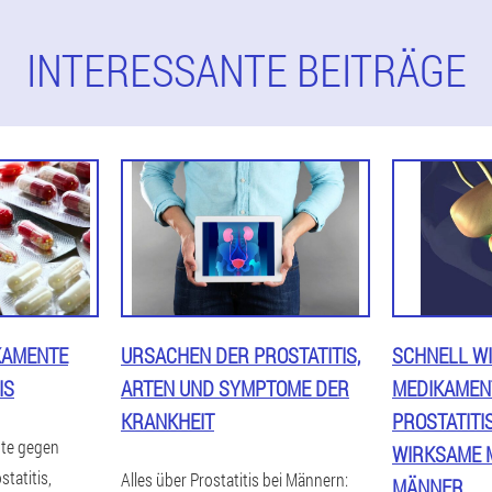
INTERESSANTE BEITRÄGE
KAMENTE
URSACHEN DER PROSTATITIS,
SCHNELL W
IS
ARTEN UND SYMPTOME DER
MEDIKAMEN
KRANKHEIT
PROSTATITI
te gegen
WIRKSAME 
statitis,
Alles über Prostatitis bei Männern:
MÄNNER