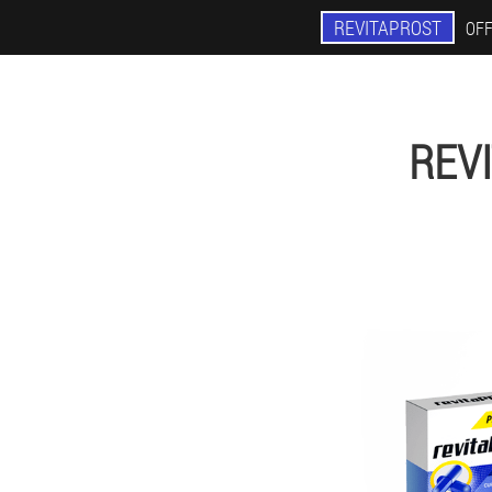
REVITAPROST
OFF
REV