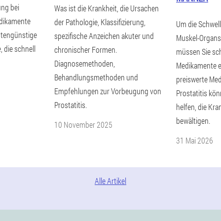
ng bei
Was ist die Krankheit, die Ursachen
Medikamente
der Pathologie, Klassifizierung,
Um die Schwel
stengünstige
spezifische Anzeichen akuter und
Muskel-Organs 
 die schnell
chronischer Formen.
müssen Sie sch
Diagnosemethoden,
Medikamente 
Behandlungsmethoden und
preiswerte Me
Empfehlungen zur Vorbeugung von
Prostatitis kö
Prostatitis.
helfen, die Kr
bewältigen.
10 November 2025
31 Mai 2026
Alle Artikel