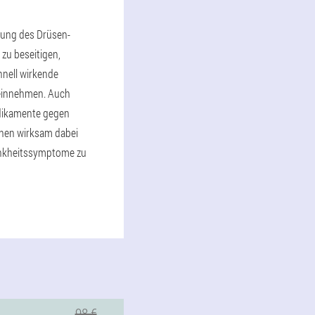
lung des Drüsen-
zu beseitigen,
nell wirkende
einnehmen. Auch
dikamente gegen
nnen wirksam dabei
ankheitssymptome zu
98 €