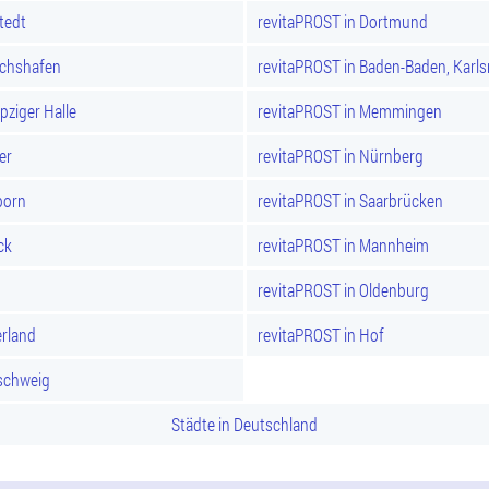
tedt
revitaPROST in Dortmund
ichshafen
revitaPROST in Baden-Baden, Karl
pziger Halle
revitaPROST in Memmingen
er
revitaPROST in Nürnberg
born
revitaPROST in Saarbrücken
ck
revitaPROST in Mannheim
revitaPROST in Oldenburg
rland
revitaPROST in Hof
schweig
Städte in Deutschland