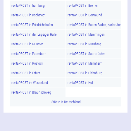
revitaPROST in hamburg
revitaPROST in Bremen
revitaPROST in Kochstedt
revitaPROST in Dortmund
revitaPROST in Friedrichshafen
revitaPROST in Baden-Baden, Karlsruhe
revitaPROST in der Leipziger Halle
revitaPROST in Memmingen
revitaPROST in Münster
revitaPROST in Nürnberg
revitaPROST in Paderborn
revitaPROST in Saarbrücken
revitaPROST in Rostock
revitaPROST in Mannheim
revitaPROST in Erfurt
revitaPROST in Oldenburg
revitaPROST im Westerland
revitaPROST in Hof
revitaPROST in Braunschweig
Städte in Deutschland