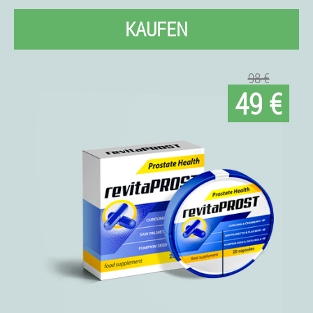
KAUFEN
98 €
49 €