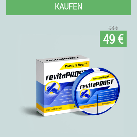
KAUFEN
98 €
49 €