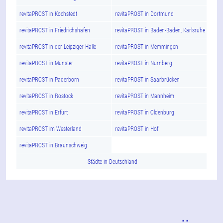
revitaPROST in Kochstedt
revitaPROST in Dortmund
revitaPROST in Friedrichshafen
revitaPROST in Baden-Baden, Karlsruhe
revitaPROST in der Leipziger Halle
revitaPROST in Memmingen
revitaPROST in Münster
revitaPROST in Nürnberg
revitaPROST in Paderborn
revitaPROST in Saarbrücken
revitaPROST in Rostock
revitaPROST in Mannheim
revitaPROST in Erfurt
revitaPROST in Oldenburg
revitaPROST im Westerland
revitaPROST in Hof
revitaPROST in Braunschweig
Städte in Deutschland