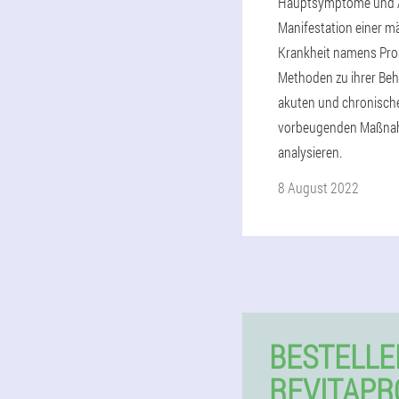
Hauptsymptome und A
Manifestation einer m
Krankheit namens Pros
Methoden zu ihrer Beh
akuten und chronisc
vorbeugenden Maßn
analysieren.
8 August 2022
BESTELLE
REVITAPR