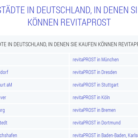
TÄDTE IN DEUTSCHLAND, IN DENEN S
KÖNNEN REVITAPROST
TE IN DEUTSCHLAND, IN DENEN SIE KAUFEN KÖNNEN REVITA
revitaPROST in München
ldorf
revitaPROST in Dresden
furt aM
revitaPROST in Stuttgart
over
revitaPROST in Köln
urg
revitaPROST in Bremen
tedt
revitaPROST in Dortmund
ichshafen
revitaPROST in Baden-Baden, Karl