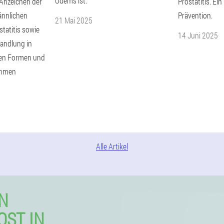
Ödems ist.
nzeichen der
Prostatitis. Ei
ännlichen
Prävention.
21 Mai 2025
tatitis sowie
14 Juni 2025
andlung in
hen Formen und
ahmen
Alle Artikel
N
OST IN