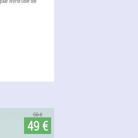
n paar Worte über die
98 €
49 €