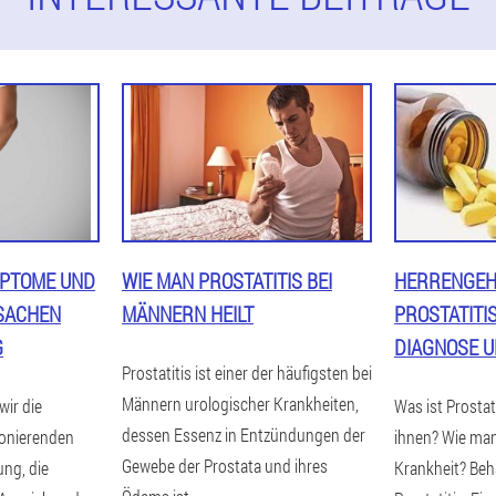
MPTOME UND
WIE MAN PROSTATITIS BEI
HERRENGEH
SACHEN
MÄNNERN HEILT
PROSTATITIS
G
DIAGNOSE 
Prostatitis ist einer der häufigsten bei
Männern urologischer Krankheiten,
wir die
Was ist Prostat
dessen Essenz in Entzündungen der
onierenden
ihnen? Wie mani
Gewebe der Prostata und ihres
ung, die
Krankheit? Be