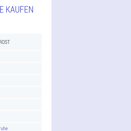
IE KAUFEN
PROST
sruhe