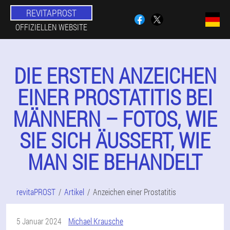
REVITAPROST
OFFIZIELLEN WEBSITE
DIE ERSTEN ANZEICHEN
EINER PROSTATITIS BEI
MÄNNERN – FOTOS, WIE
SIE SICH ÄUSSERT, WIE M
AN SIE BEHANDELT
revitaPROST
Artikel
Anzeichen einer Prostatitis
5 Januar 2024
Michael Krausche