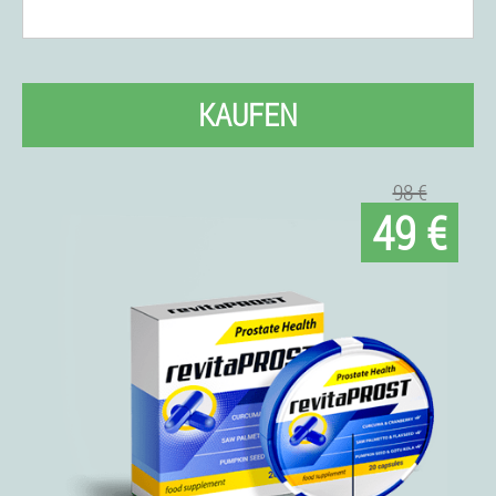
KAUFEN
98 €
49 €