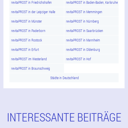
revitaPROST in Friedrichshafen
revitaPROST in Baden-Baden, Karlsruhe
revitaPROST in der Leipziger Halle
revitaPROST in Memmingen
revitaPROST in Münster
revitaPROST in Nürnberg
revitaPROST in Paderborn
revitaPROST in Saarbrücken
revitaPROST in Rostock
revitaPROST in Mannheim
revitaPROST in Erfurt
revitaPROST in Oldenburg
revitaPROST im Westerland
revitaPROST in Hof
revitaPROST in Braunschweig
Städte in Deutschland
INTERESSANTE BEITRÄGE