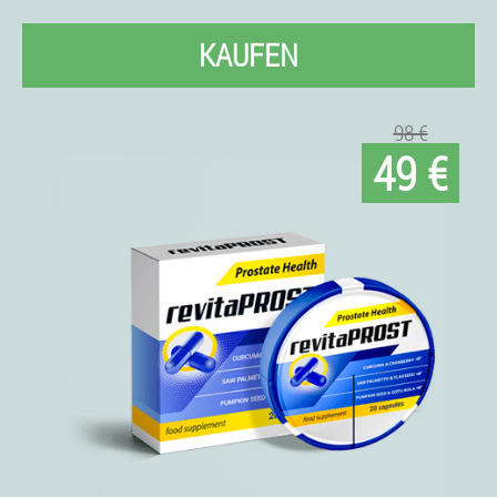
KAUFEN
98 €
49 €