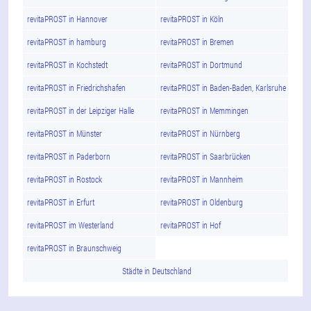
revitaPROST in Hannover
revitaPROST in Köln
revitaPROST in hamburg
revitaPROST in Bremen
revitaPROST in Kochstedt
revitaPROST in Dortmund
revitaPROST in Friedrichshafen
revitaPROST in Baden-Baden, Karlsruhe
revitaPROST in der Leipziger Halle
revitaPROST in Memmingen
revitaPROST in Münster
revitaPROST in Nürnberg
revitaPROST in Paderborn
revitaPROST in Saarbrücken
revitaPROST in Rostock
revitaPROST in Mannheim
revitaPROST in Erfurt
revitaPROST in Oldenburg
revitaPROST im Westerland
revitaPROST in Hof
revitaPROST in Braunschweig
Städte in Deutschland