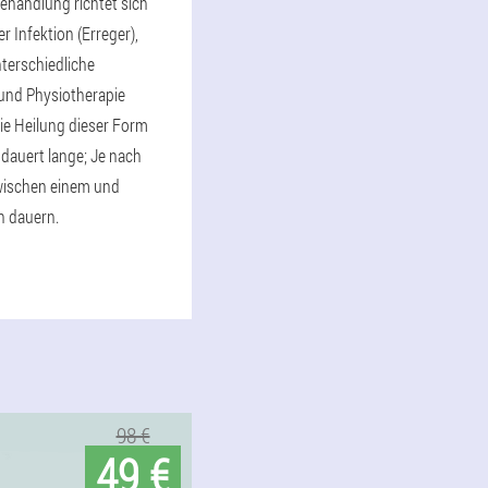
Behandlung richtet sich
r Infektion (Erreger),
erschiedliche
nd Physiotherapie
ie Heilung dieser Form
s dauert lange; Je nach
wischen einem und
 dauern.
98 €
49 €