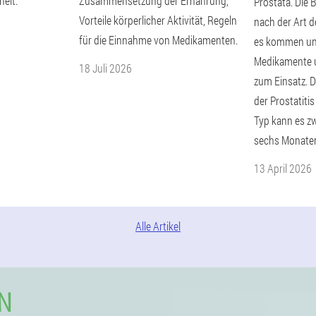
eit.
Zusammensetzung der Ernährung,
Prostata. Die 
Vorteile körperlicher Aktivität, Regeln
nach der Art de
für die Einnahme von Medikamenten.
es kommen unt
Medikamente u
18 Juli 2026
zum Einsatz. D
der Prostatiti
Typ kann es z
sechs Monaten
13 April 2026
Alle Artikel
N