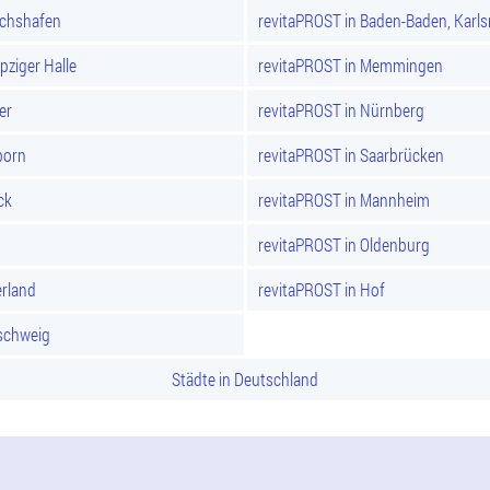
ichshafen
revitaPROST in Baden-Baden, Karl
pziger Halle
revitaPROST in Memmingen
er
revitaPROST in Nürnberg
born
revitaPROST in Saarbrücken
ck
revitaPROST in Mannheim
revitaPROST in Oldenburg
rland
revitaPROST in Hof
schweig
Städte in Deutschland