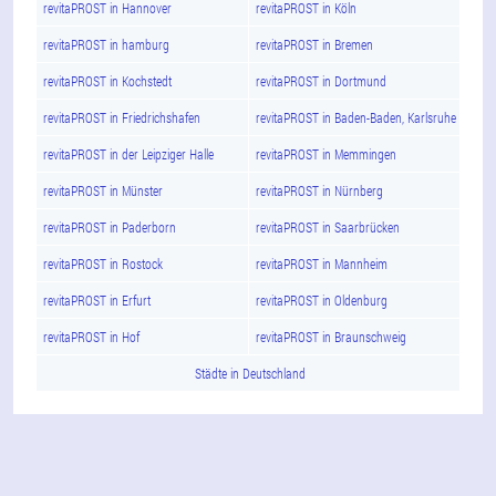
revitaPROST in Hannover
revitaPROST in Köln
revitaPROST in hamburg
revitaPROST in Bremen
revitaPROST in Kochstedt
revitaPROST in Dortmund
revitaPROST in Friedrichshafen
revitaPROST in Baden-Baden, Karlsruhe
revitaPROST in der Leipziger Halle
revitaPROST in Memmingen
revitaPROST in Münster
revitaPROST in Nürnberg
revitaPROST in Paderborn
revitaPROST in Saarbrücken
revitaPROST in Rostock
revitaPROST in Mannheim
revitaPROST in Erfurt
revitaPROST in Oldenburg
revitaPROST in Hof
revitaPROST in Braunschweig
Städte in Deutschland