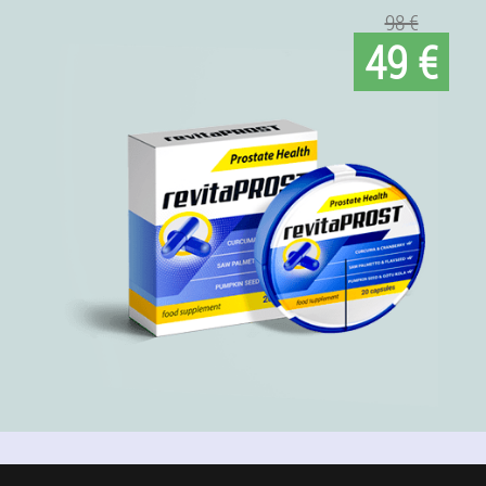
98 €
49 €