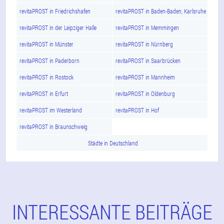
revitaPROST in Friedrichshafen
revitaPROST in Baden-Baden, Karlsruhe
revitaPROST in der Leipziger Halle
revitaPROST in Memmingen
revitaPROST in Münster
revitaPROST in Nürnberg
revitaPROST in Paderborn
revitaPROST in Saarbrücken
revitaPROST in Rostock
revitaPROST in Mannheim
revitaPROST in Erfurt
revitaPROST in Oldenburg
revitaPROST im Westerland
revitaPROST in Hof
revitaPROST in Braunschweig
Städte in Deutschland
INTERESSANTE BEITRÄGE