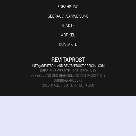
ERFAHRUNG
GEBRAUCHSANWEISUNG
STÄDTE
ARTIKEL
KONTAKTE
REVITAPROST
INFO@DEUTSCHLAND.REVITAPROST-OFFICIAL.COM
OFFIZIELLE WEBSITE IN DEUTSCHLAND
VORBEUGUNG UND BEHANDLUNG VON PROSTATITIS
ORIGINAL-PRODUKT
2026 © ALLE RECHTE VORBEHALTEN