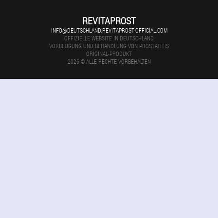
REVITAPROST
INFO@DEUTSCHLAND.REVITAPROST-OFFICIAL.COM
OFFIZIELLE WEBSITE IN DEUTSCHLAND
VORBEUGUNG UND BEHANDLUNG VON PROSTATITIS
ORIGINAL-PRODUKT
2026 © ALLE RECHTE VORBEHALTEN