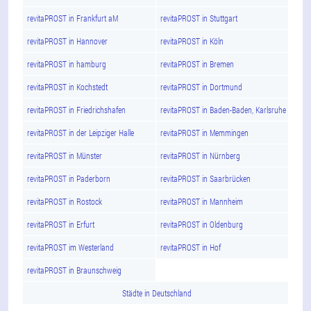
revitaPROST in Frankfurt aM
revitaPROST in Stuttgart
revitaPROST in Hannover
revitaPROST in Köln
revitaPROST in hamburg
revitaPROST in Bremen
revitaPROST in Kochstedt
revitaPROST in Dortmund
revitaPROST in Friedrichshafen
revitaPROST in Baden-Baden, Karlsruhe
revitaPROST in der Leipziger Halle
revitaPROST in Memmingen
revitaPROST in Münster
revitaPROST in Nürnberg
revitaPROST in Paderborn
revitaPROST in Saarbrücken
revitaPROST in Rostock
revitaPROST in Mannheim
revitaPROST in Erfurt
revitaPROST in Oldenburg
revitaPROST im Westerland
revitaPROST in Hof
revitaPROST in Braunschweig
Städte in Deutschland