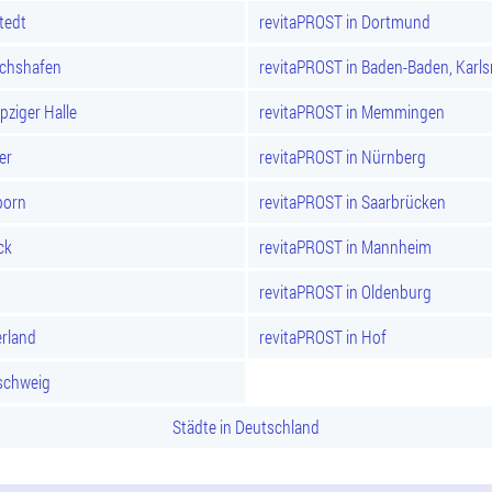
tedt
revitaPROST in Dortmund
ichshafen
revitaPROST in Baden-Baden, Karl
pziger Halle
revitaPROST in Memmingen
er
revitaPROST in Nürnberg
born
revitaPROST in Saarbrücken
ck
revitaPROST in Mannheim
revitaPROST in Oldenburg
rland
revitaPROST in Hof
schweig
Städte in Deutschland