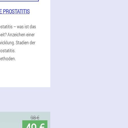
 PROSTATITIS
tatitis – was ist das
heit? Anzeichen einer
icklung. Stadien der
statitis.
ethoden.
98 €
49 €