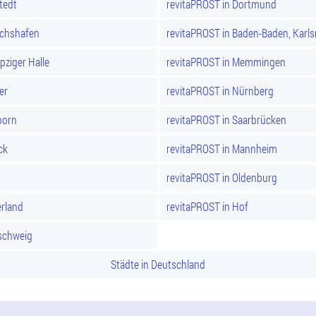
tedt
revitaPROST in Dortmund
ichshafen
revitaPROST in Baden-Baden, Karl
pziger Halle
revitaPROST in Memmingen
er
revitaPROST in Nürnberg
born
revitaPROST in Saarbrücken
ck
revitaPROST in Mannheim
revitaPROST in Oldenburg
rland
revitaPROST in Hof
schweig
Städte in Deutschland