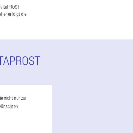
revitaPROST
her erfolgt die
ITAPROST
e nicht nur zur
rwünschten