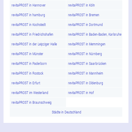
revitaPROST in Hannover
revitaPROST in Köln
revitaPROST in hamburg
revitaPROST in Bremen
revitaPROST in Kochstedt
revitaPROST in Dortmund
revitaPROST in Friedrichshafen
revitaPROST in Baden-Baden, Karlsruhe
revitaPROST in der Leipziger Halle
revitaPROST in Memmingen
revitaPROST in Münster
revitaPROST in Nürnberg
revitaPROST in Paderborn
revitaPROST in Saarbrücken
revitaPROST in Rostock
revitaPROST in Mannheim
revitaPROST in Erfurt
revitaPROST in Oldenburg
revitaPROST im Westerland
revitaPROST in Hof
revitaPROST in Braunschweig
Städte in Deutschland