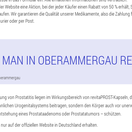
er Website eine Aktion, bei der jeder Käufer einen Rabatt von 50 % erhält
ufen. Wir garantieren die Qualität unserer Medikamente, also die Zahlung 
urier oder per Post.
T MAN IN OBERAMMERGAU RE
berammergau
ng von Prostatitis liegen im Wirkungsbereich von revitaPROST-Kapseln, di
nlichen Urogenitalsystems beitragen, sondern den Körper auch vor une
ntstehung eines Prostataadenoms oder Prostatatumors – schützen.
ur auf der offiziellen Website in Deutschland erhalten.