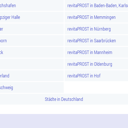
ichshafen
revitaPROST in Baden-Baden, Karl
pziger Halle
revitaPROST in Memmingen
er
revitaPROST in Nürnberg
born
revitaPROST in Saarbrücken
ck
revitaPROST in Mannheim
revitaPROST in Oldenburg
rland
revitaPROST in Hof
schweig
Städte in Deutschland