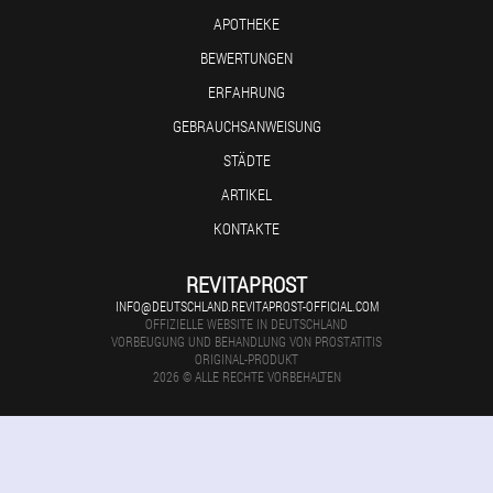
APOTHEKE
BEWERTUNGEN
ERFAHRUNG
GEBRAUCHSANWEISUNG
STÄDTE
ARTIKEL
KONTAKTE
REVITAPROST
INFO@DEUTSCHLAND.REVITAPROST-OFFICIAL.COM
OFFIZIELLE WEBSITE IN DEUTSCHLAND
VORBEUGUNG UND BEHANDLUNG VON PROSTATITIS
ORIGINAL-PRODUKT
2026 © ALLE RECHTE VORBEHALTEN