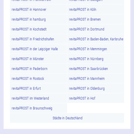
revitaPROST in Hannover
revitaPROST in Köln
revitaPROST in hamburg
revitaPROST in Bremen
revitaPROST in Kochstedt
revitaPROST in Dortmund
revitaPROST in Friedrichshafen
revitaPROST in Baden-Baden, Karlsruhe
revitaPROST in der Leipziger Halle
revitaPROST in Memmingen
revitaPROST in Münster
revitaPROST in Nürnberg
revitaPROST in Paderborn
revitaPROST in Saarbrücken
revitaPROST in Rostock
revitaPROST in Mannheim
revitaPROST in Erfurt
revitaPROST in Oldenburg
revitaPROST im Westerland
revitaPROST in Hof
revitaPROST in Braunschweig
Städte in Deutschland