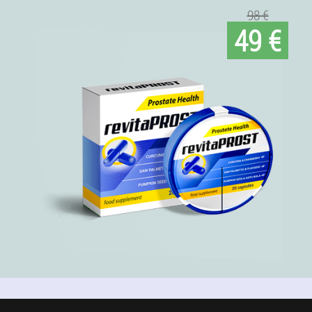
98 €
49 €