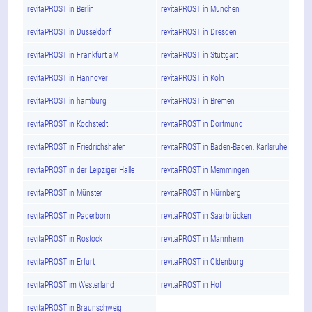
revitaPROST in Berlin
revitaPROST in München
revitaPROST in Düsseldorf
revitaPROST in Dresden
revitaPROST in Frankfurt aM
revitaPROST in Stuttgart
revitaPROST in Hannover
revitaPROST in Köln
revitaPROST in hamburg
revitaPROST in Bremen
revitaPROST in Kochstedt
revitaPROST in Dortmund
revitaPROST in Friedrichshafen
revitaPROST in Baden-Baden, Karlsruhe
revitaPROST in der Leipziger Halle
revitaPROST in Memmingen
revitaPROST in Münster
revitaPROST in Nürnberg
revitaPROST in Paderborn
revitaPROST in Saarbrücken
revitaPROST in Rostock
revitaPROST in Mannheim
revitaPROST in Erfurt
revitaPROST in Oldenburg
revitaPROST im Westerland
revitaPROST in Hof
revitaPROST in Braunschweig