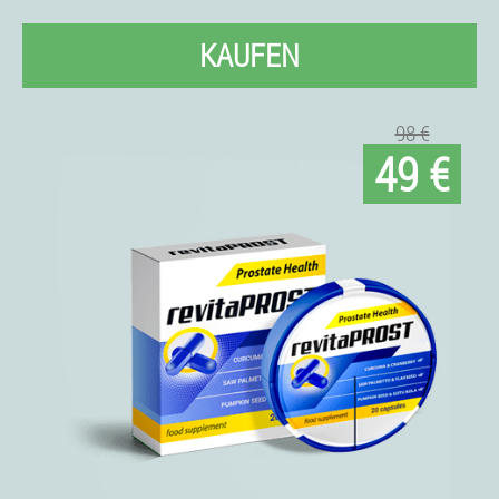
KAUFEN
98 €
49 €