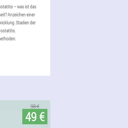
statitis – was ist das
heit? Anzeichen einer
icklung. Stadien der
ostatitis.
ethoden.
98 €
49 €