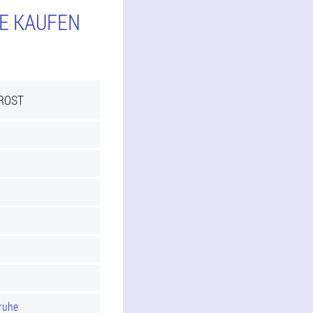
IE KAUFEN
PROST
sruhe