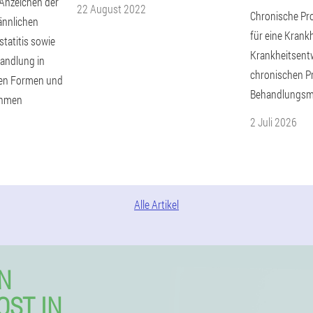
nzeichen der
22 August 2022
Chronische Pro
ännlichen
für eine Krank
tatitis sowie
Krankheitsentw
andlung in
chronischen Pr
hen Formen und
Behandlungsm
ahmen
2 Juli 2026
Alle Artikel
N
OST IN