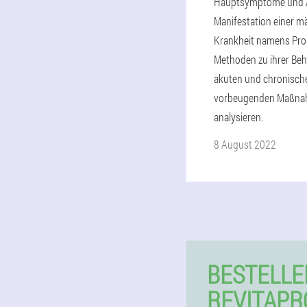
Hauptsymptome und A
Manifestation einer m
Krankheit namens Pros
Methoden zu ihrer Beh
akuten und chronisc
vorbeugenden Maßn
analysieren.
8 August 2022
BESTELLE
REVITAPR