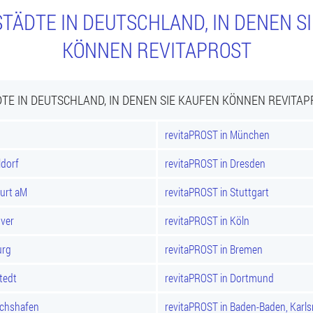
TÄDTE IN DEUTSCHLAND, IN DENEN S
KÖNNEN REVITAPROST
TE IN DEUTSCHLAND, IN DENEN SIE KAUFEN KÖNNEN REVITA
revitaPROST in München
ldorf
revitaPROST in Dresden
furt aM
revitaPROST in Stuttgart
over
revitaPROST in Köln
urg
revitaPROST in Bremen
tedt
revitaPROST in Dortmund
ichshafen
revitaPROST in Baden-Baden, Karl