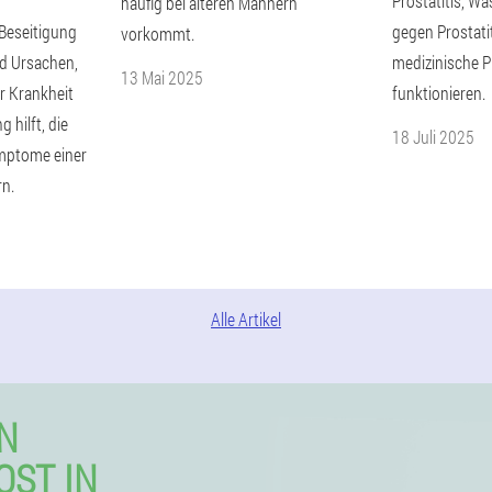
n
Prostatitis, W
häufig bei älteren Männern
Beseitigung
gegen Prostati
vorkommt.
d Ursachen,
medizinische P
13 Mai 2025
r Krankheit
funktionieren.
 hilft, die
18 Juli 2025
mptome einer
rn.
Alle Artikel
N
OST IN