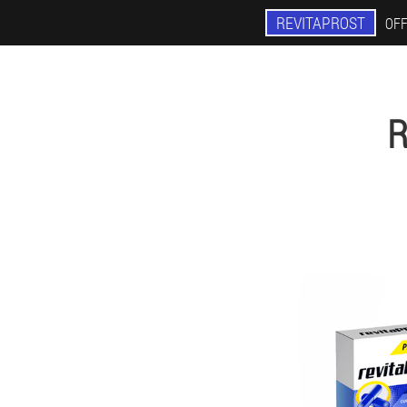
REVITAPROST
OFF
R