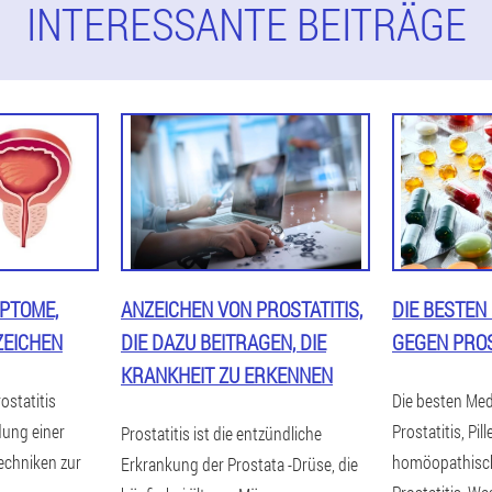
INTERESSANTE BEITRÄGE
MPTOME,
ANZEICHEN VON PROSTATITIS,
DIE BESTEN
ZEICHEN
DIE DAZU BEITRAGEN, DIE
GEGEN PROS
KRANKHEIT ZU ERKENNEN
ostatitis
Die besten Me
dung einer
Prostatitis, Pill
Prostatitis ist die entzündliche
echniken zur
homöopathisch
Erkrankung der Prostata -Drüse, die