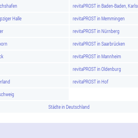
ichshafen
revitaPROST in Baden-Baden, Karl
pziger Halle
revitaPROST in Memmingen
er
revitaPROST in Nürnberg
born
revitaPROST in Saarbrücken
ck
revitaPROST in Mannheim
revitaPROST in Oldenburg
rland
revitaPROST in Hof
schweig
Städte in Deutschland