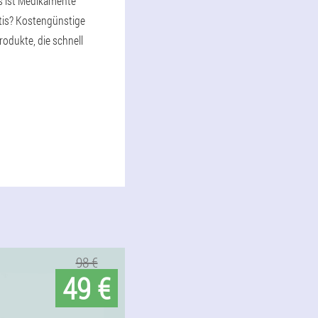
as ist Medikamente
tis? Kostengünstige
rodukte, die schnell
98 €
49 €