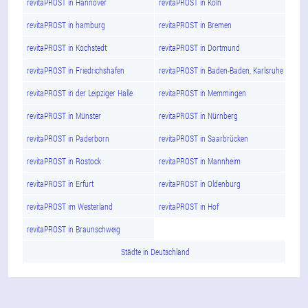
revitaPROST in Hannover
revitaPROST in Köln
revitaPROST in hamburg
revitaPROST in Bremen
revitaPROST in Kochstedt
revitaPROST in Dortmund
revitaPROST in Friedrichshafen
revitaPROST in Baden-Baden, Karlsruhe
revitaPROST in der Leipziger Halle
revitaPROST in Memmingen
revitaPROST in Münster
revitaPROST in Nürnberg
revitaPROST in Paderborn
revitaPROST in Saarbrücken
revitaPROST in Rostock
revitaPROST in Mannheim
revitaPROST in Erfurt
revitaPROST in Oldenburg
revitaPROST im Westerland
revitaPROST in Hof
revitaPROST in Braunschweig
Städte in Deutschland