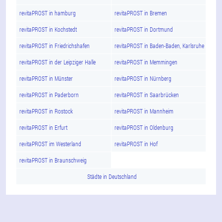
revitaPROST in hamburg
revitaPROST in Bremen
revitaPROST in Kochstedt
revitaPROST in Dortmund
revitaPROST in Friedrichshafen
revitaPROST in Baden-Baden, Karlsruhe
revitaPROST in der Leipziger Halle
revitaPROST in Memmingen
revitaPROST in Münster
revitaPROST in Nürnberg
revitaPROST in Paderborn
revitaPROST in Saarbrücken
revitaPROST in Rostock
revitaPROST in Mannheim
revitaPROST in Erfurt
revitaPROST in Oldenburg
revitaPROST im Westerland
revitaPROST in Hof
revitaPROST in Braunschweig
Städte in Deutschland