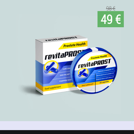
98 €
49 €