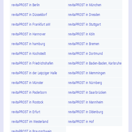
revitaPROST in Berlin
revitaPROST in München
revitaPROST in Düsseldorf
revitaPROST in Dresden
revitaPROST in Frankfurt aM
revitaPROST in Stuttgart
revitaPROST in Hannover
revitaPROST in Köln
revitaPROST in hamburg
revitaPROST in Bremen
revitaPROST in Kochstedt
revitaPROST in Dortmund
revitaPROST in Friedrichshafen
revitaPROST in Baden-Baden, Karlsruhe
revitaPROST in der Leipziger Halle
revitaPROST in Memmingen
revitaPROST in Münster
revitaPROST in Nürnberg
revitaPROST in Paderborn
revitaPROST in Saarbrücken
revitaPROST in Rostock
revitaPROST in Mannheim
revitaPROST in Erfurt
revitaPROST in Oldenburg
revitaPROST im Westerland
revitaPROST in Hof
revitaPROST in Braunschweig