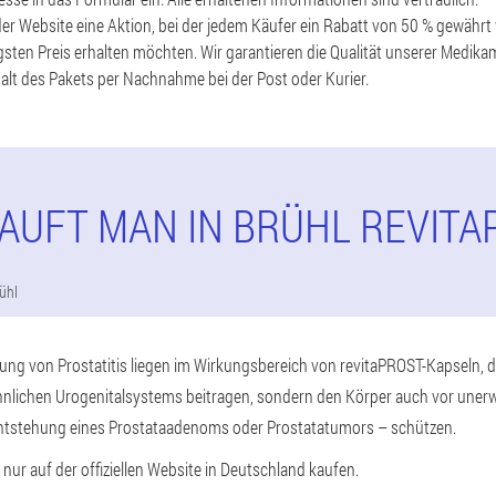
r Website eine Aktion, bei der jedem Käufer ein Rabatt von 50 % gewährt wi
sten Preis erhalten möchten. Wir garantieren die Qualität unserer Medikam
alt des Pakets per Nachnahme bei der Post oder Kurier.
KAUFT MAN IN BRÜHL REVITA
ühl
ng von Prostatitis liegen im Wirkungsbereich von revitaPROST-Kapseln, di
nlichen Urogenitalsystems beitragen, sondern den Körper auch vor une
ntstehung eines Prostataadenoms oder Prostatatumors – schützen.
nur auf der offiziellen Website in Deutschland kaufen.