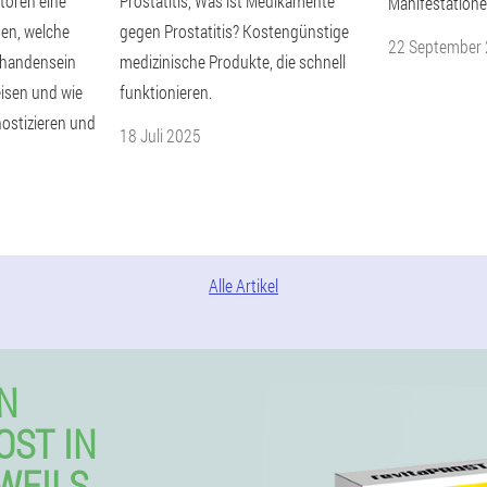
toren eine
Prostatitis, Was ist Medikamente
Manifestationen
nen, welche
gegen Prostatitis? Kostengünstige
22 September
rhandensein
medizinische Produkte, die schnell
eisen und wie
funktionieren.
nostizieren und
18 Juli 2025
Alle Artikel
N
OST IN
WEILS