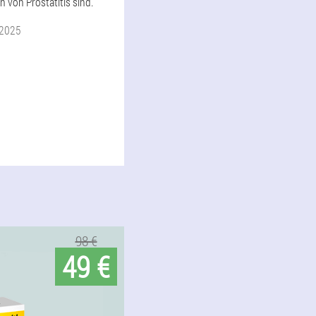
 von Prostatitis sind.
 2025
98 €
49 €