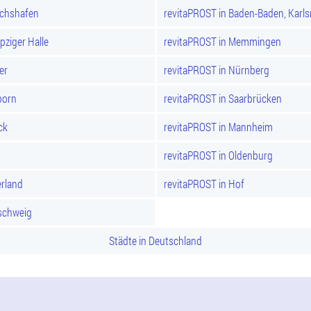
ichshafen
revitaPROST in Baden-Baden, Karl
pziger Halle
revitaPROST in Memmingen
er
revitaPROST in Nürnberg
born
revitaPROST in Saarbrücken
ck
revitaPROST in Mannheim
revitaPROST in Oldenburg
rland
revitaPROST in Hof
schweig
Städte in Deutschland