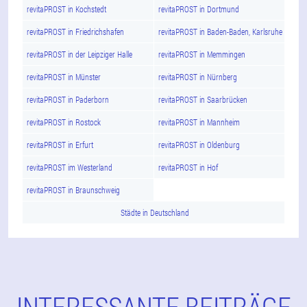
revitaPROST in Kochstedt
revitaPROST in Dortmund
revitaPROST in Friedrichshafen
revitaPROST in Baden-Baden, Karlsruhe
revitaPROST in der Leipziger Halle
revitaPROST in Memmingen
revitaPROST in Münster
revitaPROST in Nürnberg
revitaPROST in Paderborn
revitaPROST in Saarbrücken
revitaPROST in Rostock
revitaPROST in Mannheim
revitaPROST in Erfurt
revitaPROST in Oldenburg
revitaPROST im Westerland
revitaPROST in Hof
revitaPROST in Braunschweig
Städte in Deutschland
INTERESSANTE BEITRÄGE