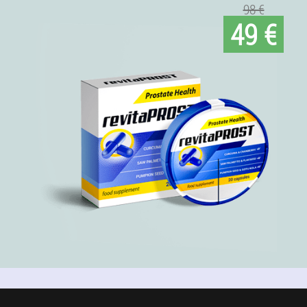
98 €
49 €