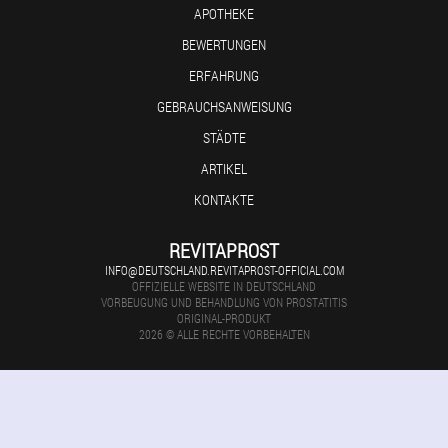
APOTHEKE
BEWERTUNGEN
ERFAHRUNG
GEBRAUCHSANWEISUNG
STÄDTE
ARTIKEL
KONTAKTE
REVITAPROST
INFO@DEUTSCHLAND.REVITAPROST-OFFICIAL.COM
OFFIZIELLE WEBSITE IN DEUTSCHLAND
VORBEUGUNG UND BEHANDLUNG VON PROSTATITIS
ORIGINAL-PRODUKT
2026 © ALLE RECHTE VORBEHALTEN