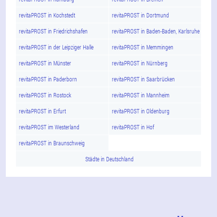
revitaPROST in Kochstedt
revitaPROST in Dortmund
revitaPROST in Friedrichshafen
revitaPROST in Baden-Baden, Karlsruhe
revitaPROST in der Leipziger Halle
revitaPROST in Memmingen
revitaPROST in Münster
revitaPROST in Nürnberg
revitaPROST in Paderborn
revitaPROST in Saarbrücken
revitaPROST in Rostock
revitaPROST in Mannheim
revitaPROST in Erfurt
revitaPROST in Oldenburg
revitaPROST im Westerland
revitaPROST in Hof
revitaPROST in Braunschweig
Städte in Deutschland