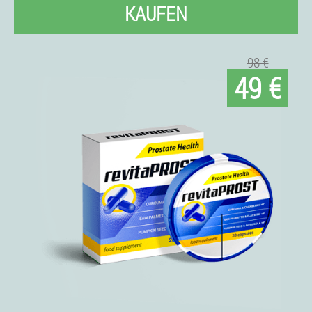
KAUFEN
98 €
49 €