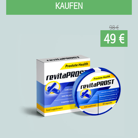
KAUFEN
98 €
49 €