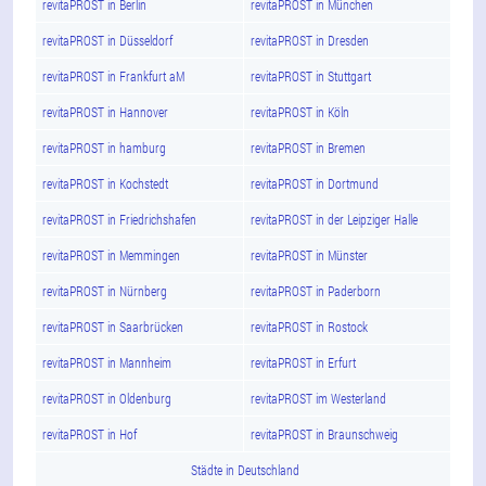
revitaPROST in Berlin
revitaPROST in München
revitaPROST in Düsseldorf
revitaPROST in Dresden
revitaPROST in Frankfurt aM
revitaPROST in Stuttgart
revitaPROST in Hannover
revitaPROST in Köln
revitaPROST in hamburg
revitaPROST in Bremen
revitaPROST in Kochstedt
revitaPROST in Dortmund
revitaPROST in Friedrichshafen
revitaPROST in der Leipziger Halle
revitaPROST in Memmingen
revitaPROST in Münster
revitaPROST in Nürnberg
revitaPROST in Paderborn
revitaPROST in Saarbrücken
revitaPROST in Rostock
revitaPROST in Mannheim
revitaPROST in Erfurt
revitaPROST in Oldenburg
revitaPROST im Westerland
revitaPROST in Hof
revitaPROST in Braunschweig
Städte in Deutschland