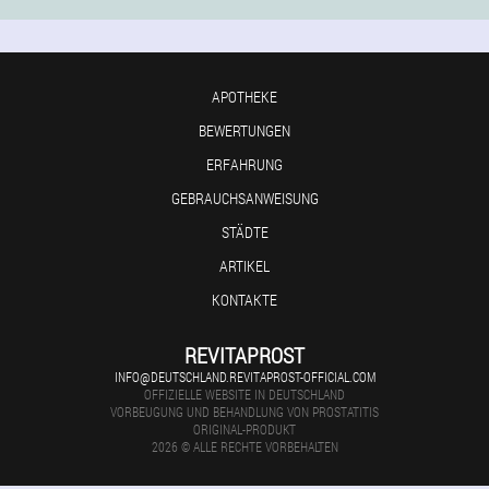
APOTHEKE
BEWERTUNGEN
ERFAHRUNG
GEBRAUCHSANWEISUNG
STÄDTE
ARTIKEL
KONTAKTE
REVITAPROST
INFO@DEUTSCHLAND.REVITAPROST-OFFICIAL.COM
OFFIZIELLE WEBSITE IN DEUTSCHLAND
VORBEUGUNG UND BEHANDLUNG VON PROSTATITIS
ORIGINAL-PRODUKT
2026 © ALLE RECHTE VORBEHALTEN