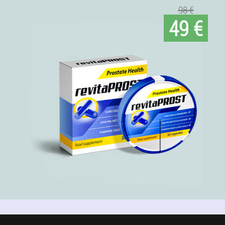
98 €
49 €