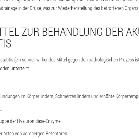
hdrainage in der Drüse, was zur Wiederherstellung des betroffenen Organs 
TTEL ZUR BEHANDLUNG DER A
TIS
atitis (ein schnell wirkendes Mittel gegen den pathologischen Prozess ist 
rien unterteilt:
ntzündungen im Körper lindern, Schmerzen lindern und erhöhte Körpertem
e;
ruppe der Hyaluronidase-Enzyme;
er Arten von adrenergen Rezeptoren;