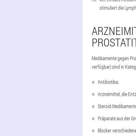
stimuliert die Lymp
ARZNEIMI
PROSTATI
Medikamente gegen Prost
verfügbar) sind in Katego
Antibiotika;
Arzneimittel, die E
Steroid-Medikament
Präparate aus der G
Blocker verschieden