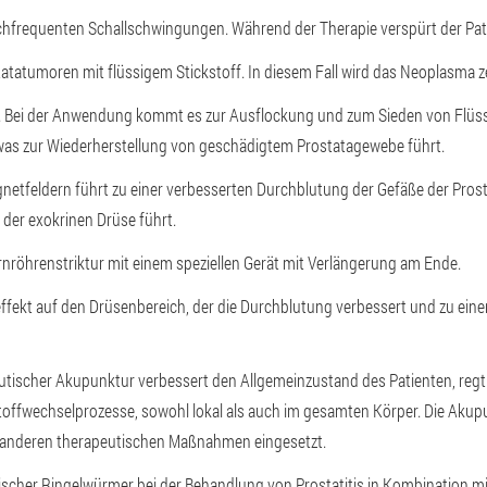
hfrequenten Schallschwingungen. Während der Therapie verspürt der Pat
tatatumoren mit flüssigem Stickstoff. In diesem Fall wird das Neoplasma z
e. Bei der Anwendung kommt es zur Ausflockung und zum Sieden von Flüss
was zur Wiederherstellung von geschädigtem Prostatagewebe führt.
netfeldern führt zu einer verbesserten Durchblutung der Gefäße der Prost
 der exokrinen Drüse führt.
nröhrenstriktur mit einem speziellen Gerät mit Verlängerung am Ende.
fekt auf den Drüsenbereich, der die Durchblutung verbessert und zu eine
utischer Akupunktur verbessert den Allgemeinzustand des Patienten, regt
toffwechselprozesse, sowohl lokal als auch im gesamten Körper. Die Aku
 anderen therapeutischen Maßnahmen eingesetzt.
nischer Ringelwürmer bei der Behandlung von Prostatitis in Kombination 