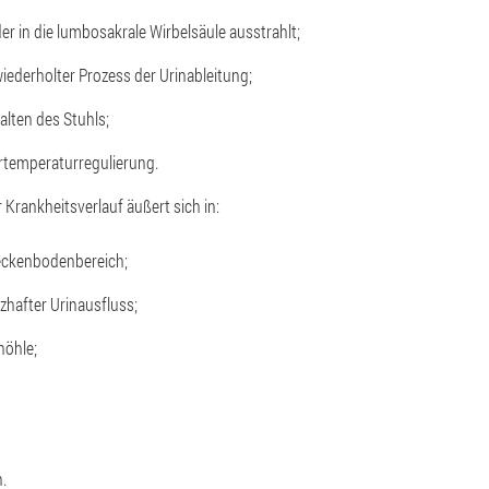
er in die lumbosakrale Wirbelsäule ausstrahlt;
ederholter Prozess der Urinableitung;
lten des Stuhls;
temperaturregulierung.
 Krankheitsverlauf äußert sich in:
eckenbodenbereich;
hafter Urinausfluss;
höhle;
n.