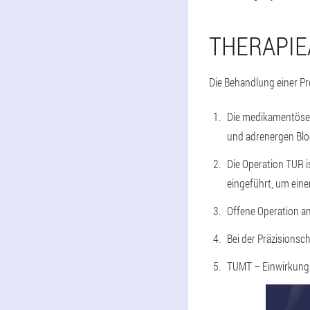
THERAPI
Die Behandlung einer Pr
Die medikamentöse 
und adrenergen Blo
Die Operation TUR is
eingeführt, um eine
Offene Operation an
Bei der Präzisionsc
TUMT – Einwirkung 