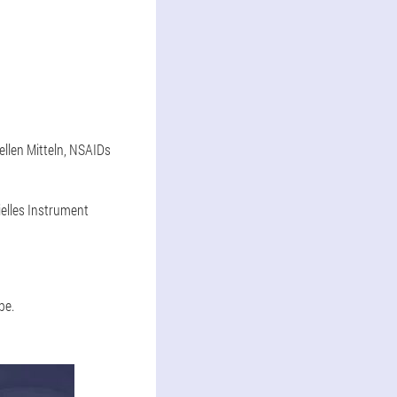
llen Mitteln, NSAIDs
ielles Instrument
be.