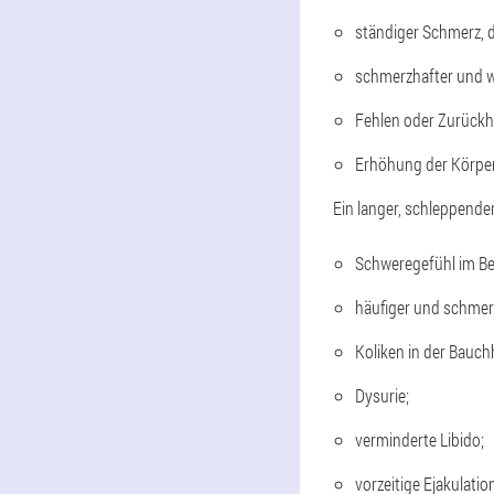
ständiger Schmerz, d
schmerzhafter und wi
Fehlen oder Zurückha
Erhöhung der Körper
Ein langer, schleppender
Schweregefühl im B
häufiger und schmerz
Koliken in der Bauch
Dysurie;
verminderte Libido;
vorzeitige Ejakulatio