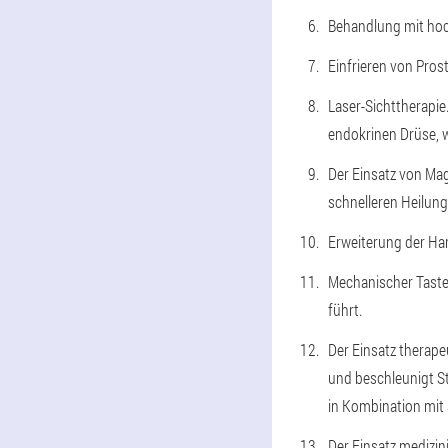
Behandlung mit hoc
Einfrieren von Pros
Laser-Sichttherapi
endokrinen Drüse, 
Der Einsatz von Mag
schnelleren Heilung
Erweiterung der Har
Mechanischer Tastef
führt.
Der Einsatz therape
und beschleunigt S
in Kombination mit
Der Einsatz medizi