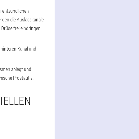
i entzündlichen
erden die Auslasskanäle
 Drüse frei eindringen
m hinteren Kanal und
ismen ablegt und
ische Prostatitis.
IELLEN