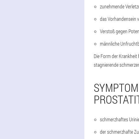
zunehmende Verletz
das Vorhandensein vo
Verstoß gegen Poten
männliche Unfruchtb
Die Form der Krankheit 
stagnierende schmerzen
SYMPTOME
PROSTATI
schmerzhaftes Urini
der schmerzhafte Z