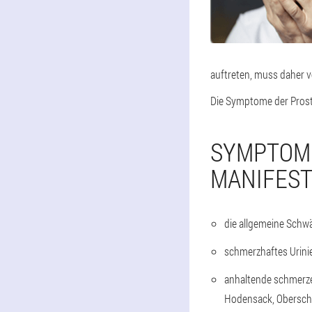
auftreten, muss daher 
Die Symptome der Prost
SYMPTOME
MANIFEST
die allgemeine Schw
schmerzhaftes Urini
anhaltende schmerzen
Hodensack, Obersch