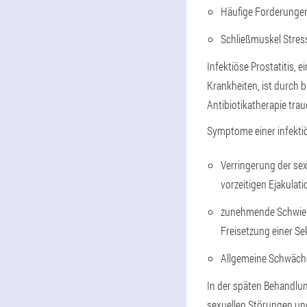
Häufige Forderunge
Schließmuskel Stres
Infektiöse Prostatitis, 
Krankheiten, ist durch
Antibiotikatherapie trau
Symptome einer infektiö
Verringerung der sex
vorzeitigen Ejakulati
zunehmende Schwieri
Freisetzung einer Se
Allgemeine Schwäche,
In der späten Behandlung
sexuellen Störungen u