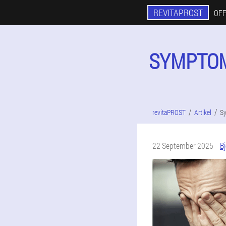
REVITAPROST
OFF
SYMPTOME
revitaPROST
Artikel
Sy
22 September 2025
B